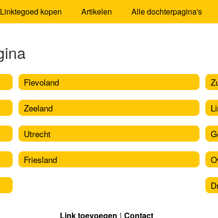
Linktegoed kopen
Artikelen
Alle dochterpagina's
gina
Flevoland
Z
Zeeland
L
Utrecht
G
Friesland
O
D
Link toevoegen
Contact