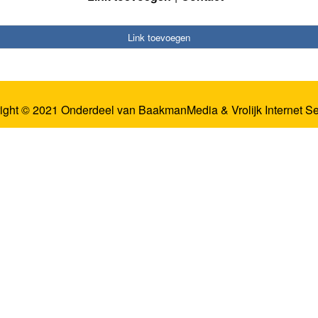
Link toevoegen
ight © 2021 Onderdeel van
BaakmanMedia
&
Vrolijk Internet S