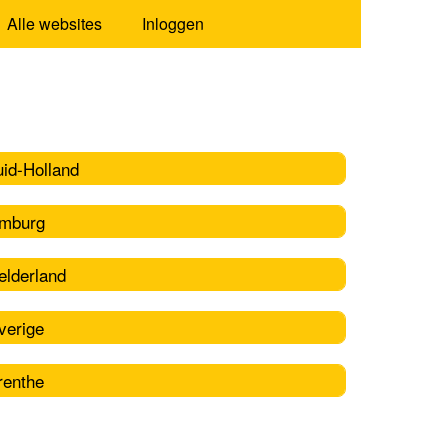
Alle websites
Inloggen
uid-Holland
imburg
elderland
verige
renthe